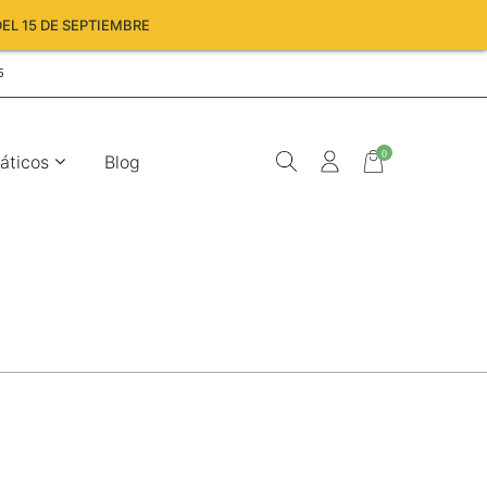
EL 15 DE SEPTIEMBRE
5
0
áticos
Blog
Carro
vacío