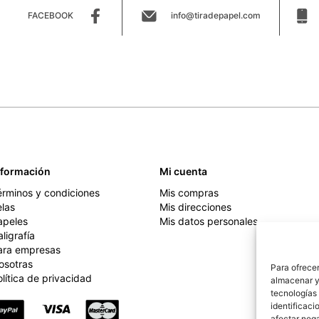
FACEBOOK
info@tiradepapel.com
nformación
Mi cuenta
érminos y condiciones
Mis compras
elas
Mis direcciones
apeles
Mis datos personales
ligrafía
ara empresas
osotras
Para ofrecer
lítica de privacidad
almacenar y/
tecnologías
identificaci
afectar nega