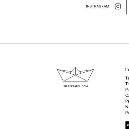
INSTRAGRAM
I
T
T
P
Ca
P
N
Po