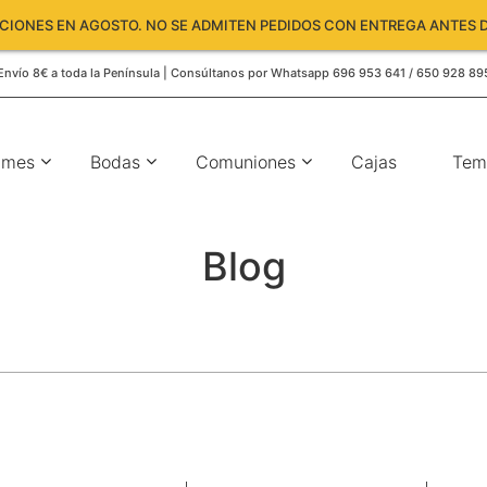
IONES EN AGOSTO. NO SE ADMITEN PEDIDOS CON ENTREGA ANTES D
Envío 8€ a toda la Península | Consúltanos por Whatsapp 696 953 641 / 650 928 89
umes
Bodas
Comuniones
Cajas
Tem
Blog