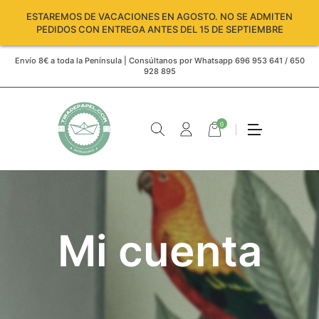
ESTAREMOS DE VACACIONES EN AGOSTO. NO SE ADMITEN
PEDIDOS CON ENTREGA ANTES DEL 15 DE SEPTIEMBRE
Envío 8€ a toda la Península | Consúltanos por Whatsapp 696 953 641 / 650
928 895
0
Mi cuenta
Carro
vacío