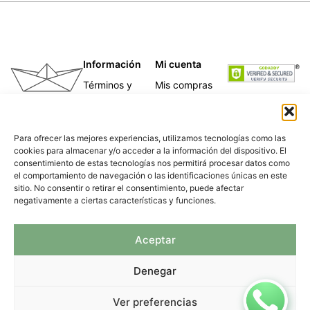
Información
Mi cuenta
Términos y
Mis compras
condiciones
Mis direcciones
Telas
Mis datos
Papeles
personales
Para ofrecer las mejores experiencias, utilizamos tecnologías como las
Caligrafía
cookies para almacenar y/o acceder a la información del dispositivo. El
Para empresas
consentimiento de estas tecnologías nos permitirá procesar datos como
Nosotras
el comportamiento de navegación o las identificaciones únicas en este
Política de
sitio. No consentir o retirar el consentimiento, puede afectar
privacidad
negativamente a ciertas características y funciones.
Aceptar
© 2026 TIRA DE PAPEL Todos los derechos
Denegar
reservados
Aviso Legal
y
Política de
Privacidad
Ver preferencias