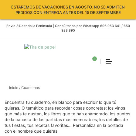
ESTAREMOS DE VACACIONES EN AGOSTO. NO SE ADMITEN
PEDIDOS CON ENTREGA ANTES DEL 15 DE SEPTIEMBRE
Envío 8€ a toda la Península | Consúltanos por Whatsapp 696 953 641 / 650
928 895
0
Inicio
/ Cuadernos
Encuentra tu cuaderno, en blanco para escribir lo que tú
quieras. O temático para recordar cosas concretas: los vinos
que más te gustan, los libros que te han enamorado, los puntos
de la canasta de las partidas más memorables, los detalles de
Carro
tus fiestas, tus recetas favoritas… Personaliza en la portada
vacío
con el nombre que quieras.