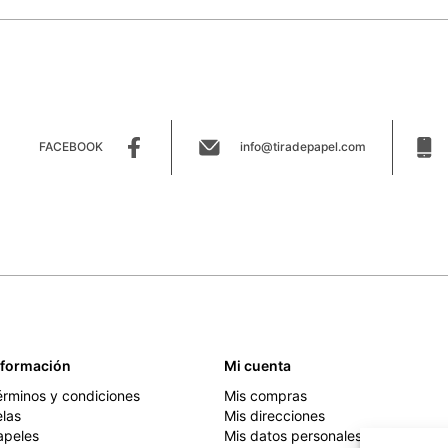
FACEBOOK
info@tiradepapel.com
nformación
Mi cuenta
érminos y condiciones
Mis compras
elas
Mis direcciones
apeles
Mis datos personales