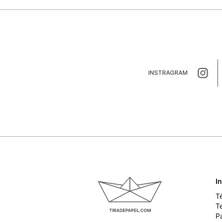
INSTRAGRAM
I
T
T
P