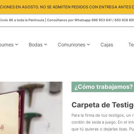
IONES EN AGOSTO. NO SE ADMITEN PEDIDOS CON ENTREGA ANTES D
Envío 8€ a toda la Península | Consúltanos por Whatsapp 696 953 641 / 650 928 89
bumes
Bodas
Comuniones
Cajas
Te
¿Cómo trabajamos?
Carpeta de Testig
Para la firma de tus testigos, un 
cordón de seda a juego. En el int
que tú quieras o dejarlas lisas. 