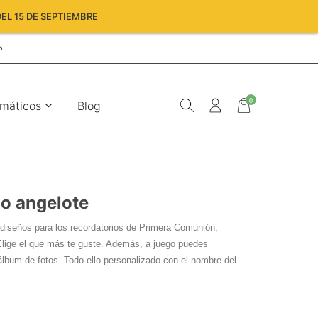
EL 15 DE SEPTIEMBRE
5
0
máticos
Blog
o angelote
iseños para los recordatorios de Primera Comunión,
 Elige el que más te guste. Además, a juego puedes
Carro
o álbum de fotos. Todo ello personalizado con el nombre del
vacío