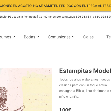
IONES EN AGOSTO. NO SE ADMITEN PEDIDOS CON ENTREGA ANTES D
Envío 8€ a toda la Península | Consúltanos por Whatsapp 696 953 641 / 650 928 89
bumes
Bodas
Comuniones
Cajas
Te
Estampitas Model
Todos los años elaboramos nuevos d
clásicos pero con un toque actual.
encargar la Biblia, libro de firmas 
niño o la niña.
1,00
€