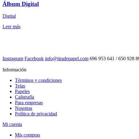
Álbum Digital
Digital
Leer más
Instragram
Facebook
info@tiradepapel.com
696 953 641 / 650 928 8
Información
Términos y condiciones
Telas
Papeles
Caligrafía
Para empresas
Nosotras
Política de privacidad
Mi cuenta
Mis compras