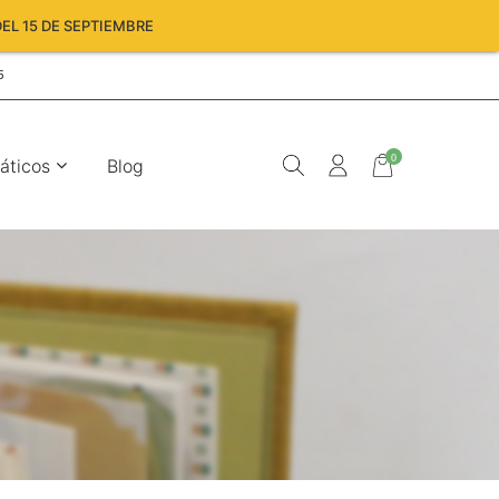
EL 15 DE SEPTIEMBRE
5
0
áticos
Blog
Carro
vacío