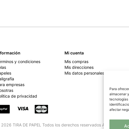
nformación
Mi cuenta
érminos y condiciones
Mis compras
elas
Mis direcciones
apeles
Mis datos personales
ligrafía
ara empresas
Para ofrecer
osotras
almacenar y/
lítica de privacidad
tecnologías
identificaci
afectar nega
 2026 TIRA DE PAPEL Todos los derechos reservados
Aviso Legal
y
A