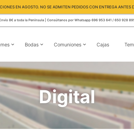
IONES EN AGOSTO. NO SE ADMITEN PEDIDOS CON ENTREGA ANTES D
Envío 8€ a toda la Península | Consúltanos por Whatsapp 696 953 641 / 650 928 89
umes
Bodas
Comuniones
Cajas
Tem
Digital