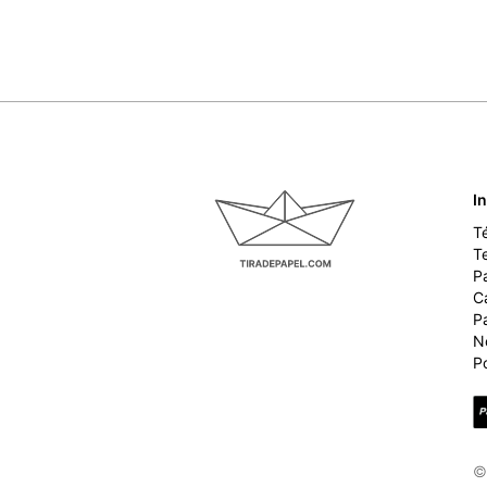
I
T
T
P
Ca
P
N
Po
©