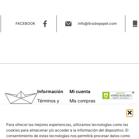
FACEBOOK
info@tiradepapel.com
Información
Mi cuenta
Términos y
Mis compras
condiciones
Mis direcciones
Telas
Mis datos
Papeles
personales
Para ofrecer las mejores experiencias, utilizamos tecnologías como las
Caligrafía
cookies para almacenar y/o acceder a la información del dispositivo. El
Para empresas
consentimiento de estas tecnologías nos permitirá procesar datos como
Nosotras