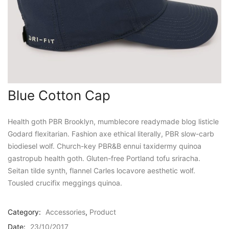
Blue Cotton Cap
Health goth PBR Brooklyn, mumblecore readymade blog listicle
Godard flexitarian. Fashion axe ethical literally, PBR slow-carb
biodiesel wolf. Church-key PBR&B ennui taxidermy quinoa
gastropub health goth. Gluten-free Portland tofu sriracha.
Seitan tilde synth, flannel Carles locavore aesthetic wolf.
Tousled crucifix meggings quinoa.
Category:
Accessories
,
Product
Date:
23/10/2017