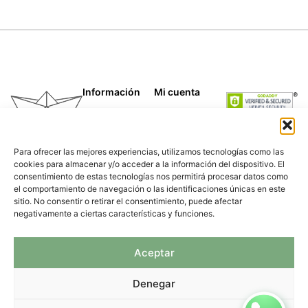
Información
Mi cuenta
Términos y
Mis compras
condiciones
Mis direcciones
Telas
Mis datos
Para ofrecer las mejores experiencias, utilizamos tecnologías como las
Papeles
personales
cookies para almacenar y/o acceder a la información del dispositivo. El
Caligrafía
consentimiento de estas tecnologías nos permitirá procesar datos como
Para empresas
el comportamiento de navegación o las identificaciones únicas en este
Nosotras
sitio. No consentir o retirar el consentimiento, puede afectar
Política de
negativamente a ciertas características y funciones.
privacidad
Aceptar
Denegar
© 2026 TIRA DE PAPEL Todos los derechos
reservados
Aviso Legal
y
Política de