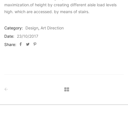
maximization.of height by creating different aisle load levels
high. which are accessed. by means of stairs.
Category:
Design
,
Art Direction
Date:
23/10/2017
Share:
Share
Share
Share
On
On
On
Facebook
Twitter
Pinterest