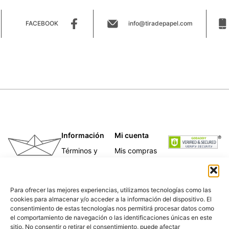
FACEBOOK
info@tiradepapel.com
Información
Mi cuenta
Términos y
Mis compras
condiciones
Mis direcciones
Telas
Mis datos
Papeles
personales
Para ofrecer las mejores experiencias, utilizamos tecnologías como las
Caligrafía
cookies para almacenar y/o acceder a la información del dispositivo. El
Para empresas
consentimiento de estas tecnologías nos permitirá procesar datos como
Nosotras
el comportamiento de navegación o las identificaciones únicas en este
Política de
sitio. No consentir o retirar el consentimiento, puede afectar