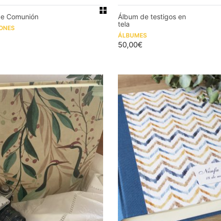
de Comunión
Álbum de testigos en
tela
ONES
ÁLBUMES
50,00
€