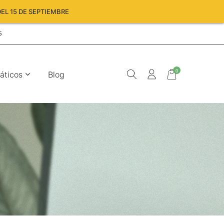
EL 15 DE SEPTIEMBRE
5
0
áticos
Blog
Carro
vacío