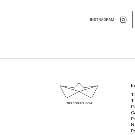
INSTRAGRAM
I
T
T
P
Ca
P
N
Po