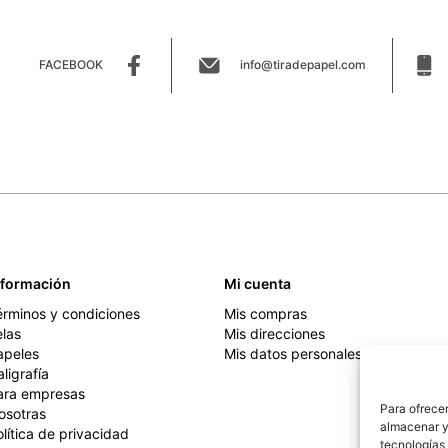
FACEBOOK
info@tiradepapel.com
nformación
Mi cuenta
érminos y condiciones
Mis compras
elas
Mis direcciones
apeles
Mis datos personales
ligrafía
ara empresas
Para ofrecer
osotras
almacenar y/
lítica de privacidad
tecnologías