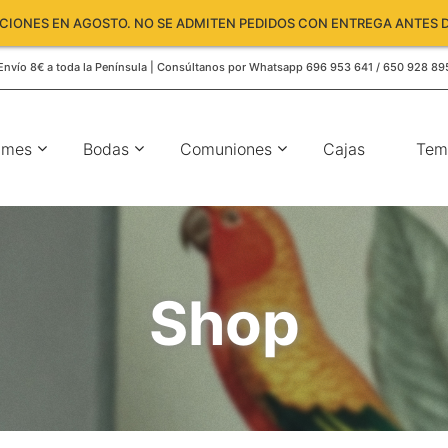
IONES EN AGOSTO. NO SE ADMITEN PEDIDOS CON ENTREGA ANTES D
Envío 8€ a toda la Península | Consúltanos por Whatsapp 696 953 641 / 650 928 89
umes
Bodas
Comuniones
Cajas
Tem
Shop