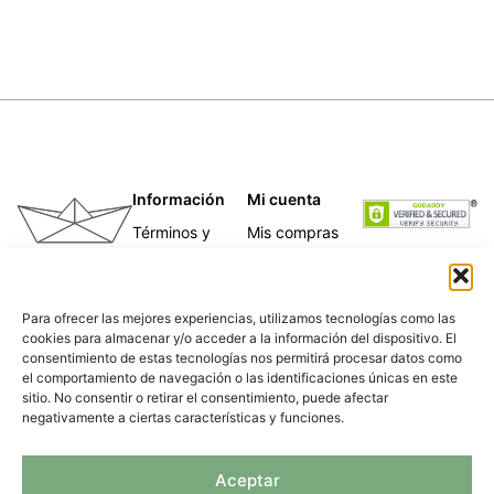
Información
Mi cuenta
Términos y
Mis compras
condiciones
Mis direcciones
Telas
Mis datos
Papeles
personales
Para ofrecer las mejores experiencias, utilizamos tecnologías como las
Caligrafía
cookies para almacenar y/o acceder a la información del dispositivo. El
Para empresas
consentimiento de estas tecnologías nos permitirá procesar datos como
Nosotras
el comportamiento de navegación o las identificaciones únicas en este
Política de
sitio. No consentir o retirar el consentimiento, puede afectar
privacidad
negativamente a ciertas características y funciones.
Aceptar