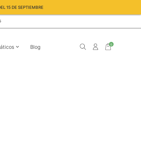
EL 15 DE SEPTIEMBRE
5
0
áticos
Blog
Carro
vacío