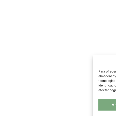
Para ofrecer
almacenar y/
tecnologías
identificaci
afectar nega
A