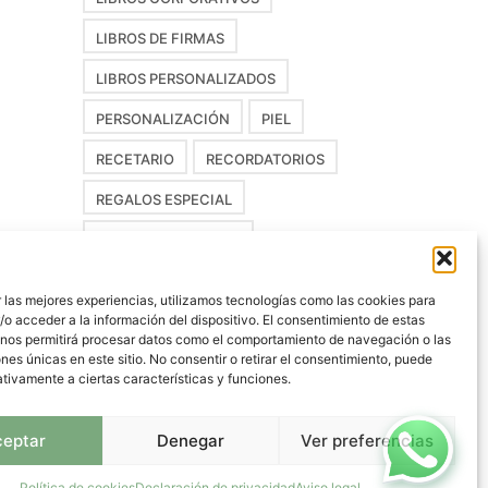
LIBROS DE FIRMAS
LIBROS PERSONALIZADOS
PERSONALIZACIÓN
PIEL
RECETARIO
RECORDATORIOS
REGALOS ESPECIAL
REGISTRO DE LIBROS
RESEÑA DE LIBROS
 las mejores experiencias, utilizamos tecnologías como las cookies para
o acceder a la información del dispositivo. El consentimiento de estas
ÁLBUMES DIGITALES
 nos permitirá procesar datos como el comportamiento de navegación o las
ones únicas en este sitio. No consentir o retirar el consentimiento, puede
ÁLBUM DIGITAL
tivamente a ciertas características y funciones.
ÁLBUMES DE FOTOS
ceptar
Denegar
Ver preferencias
ÁLBUM FOTOGRAFÍAS
ÁLBUM PAPEL
ÁLBUM TELA
Política de cookies
Declaración de privacidad
Aviso legal