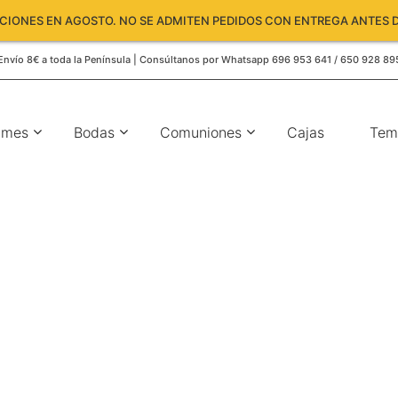
IONES EN AGOSTO. NO SE ADMITEN PEDIDOS CON ENTREGA ANTES D
Envío 8€ a toda la Península | Consúltanos por Whatsapp 696 953 641 / 650 928 89
umes
Bodas
Comuniones
Cajas
Tem