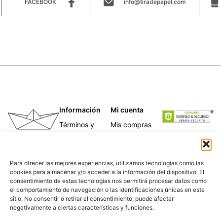
FACEBOOK
info@tiradepapel.com
Información
Mi cuenta
Términos y
Mis compras
condiciones
Mis direcciones
Telas
Mis datos
Papeles
personales
Para ofrecer las mejores experiencias, utilizamos tecnologías como las
Caligrafía
cookies para almacenar y/o acceder a la información del dispositivo. El
Para empresas
consentimiento de estas tecnologías nos permitirá procesar datos como
Nosotras
el comportamiento de navegación o las identificaciones únicas en este
Política de
sitio. No consentir o retirar el consentimiento, puede afectar
privacidad
negativamente a ciertas características y funciones.