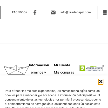
FACEBOOK
info@tiradepapel.com
Información
Mi cuenta
Términos y
Mis compras
condiciones
Mis direcciones
Telas
Mis datos
Papeles
personales
Para ofrecer las mejores experiencias, utilizamos tecnologías como las
Caligrafía
cookies para almacenar y/o acceder a la información del dispositivo. El
Para empresas
consentimiento de estas tecnologías nos permitirá procesar datos como
Nosotras
el comportamiento de navegación o las identificaciones únicas en este
Política de