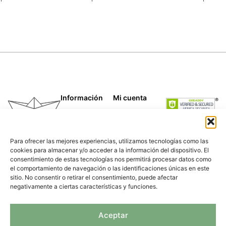
Información
Mi cuenta
Términos y
Mis compras
condiciones
Mis direcciones
Telas
Mis datos
Para ofrecer las mejores experiencias, utilizamos tecnologías como las
Papeles
personales
cookies para almacenar y/o acceder a la información del dispositivo. El
Caligrafía
consentimiento de estas tecnologías nos permitirá procesar datos como
Para empresas
el comportamiento de navegación o las identificaciones únicas en este
Nosotras
sitio. No consentir o retirar el consentimiento, puede afectar
Política de
negativamente a ciertas características y funciones.
privacidad
Aceptar