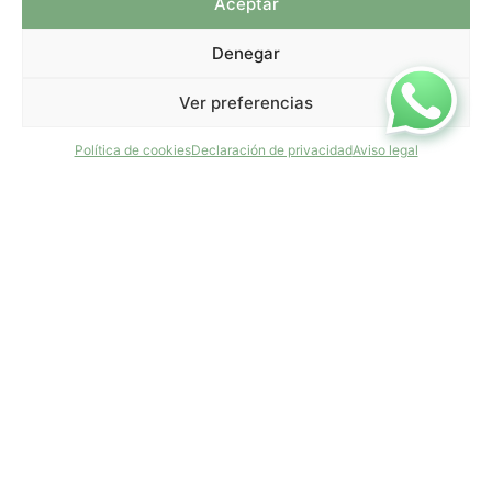
Aceptar
Denegar
Ver preferencias
Política de cookies
Declaración de privacidad
Aviso legal
FACEBOOK
info@tiradepapel.com
Información
Mi cuenta
Términos y
Mis compras
condiciones
Mis direcciones
Telas
Mis datos