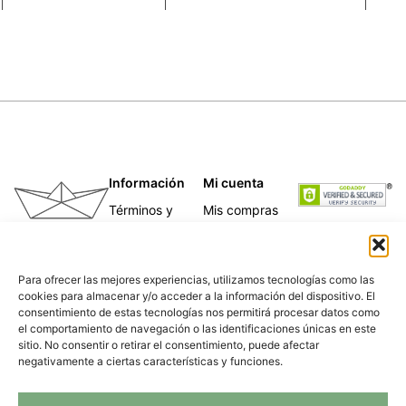
Información
Mi cuenta
Términos y
Mis compras
condiciones
Mis direcciones
Telas
Mis datos
Papeles
personales
Para ofrecer las mejores experiencias, utilizamos tecnologías como las
Caligrafía
cookies para almacenar y/o acceder a la información del dispositivo. El
Para empresas
consentimiento de estas tecnologías nos permitirá procesar datos como
Nosotras
el comportamiento de navegación o las identificaciones únicas en este
Política de
sitio. No consentir o retirar el consentimiento, puede afectar
privacidad
negativamente a ciertas características y funciones.