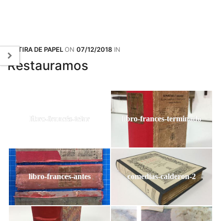
BY
TIRA DE PAPEL
ON
07/12/2018
IN
Restauramos
libro-francés-telar
libro-frances-terminado
libro-frances-antes
comedias-calderon-2