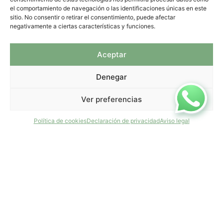
FACEBOOK
info@tiradepapel.com
el comportamiento de navegación o las identificaciones únicas en este
sitio. No consentir o retirar el consentimiento, puede afectar
negativamente a ciertas características y funciones.
Aceptar
Denegar
Ver preferencias
Información
Mi cuenta
Política de cookies
Declaración de privacidad
Aviso legal
Términos y
Mis compras
condiciones
Mis direcciones
Telas
Mis datos
Papeles
personales
Caligrafía
Para empresas
Nosotras
Política de
privacidad