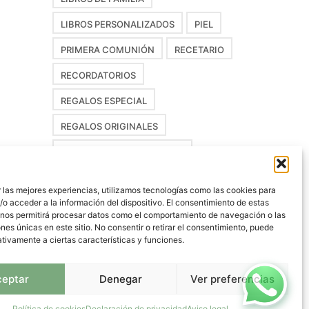
LIBROS PERSONALIZADOS
PIEL
PRIMERA COMUNIÓN
RECETARIO
RECORDATORIOS
REGALOS ESPECIAL
REGALOS ORIGINALES
REGALOS PERSONALIZADOS
SEYMOUR +
VAN NEFF
 las mejores experiencias, utilizamos tecnologías como las cookies para
o acceder a la información del dispositivo. El consentimiento de estas
WILLIAM MORRIS
 nos permitirá procesar datos como el comportamiento de navegación o las
ones únicas en este sitio. No consentir o retirar el consentimiento, puede
ÁLBUMES DIGITALES
tivamente a ciertas características y funciones.
ÁLBUM DE FOTOS
ceptar
Denegar
Ver preferencias
ÁLBUMES DE FOTOS
ÁLBUM PERSONALIZADO
Política de cookies
Declaración de privacidad
Aviso legal