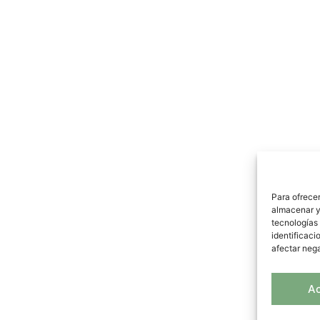
Para ofrecer
almacenar y/
tecnologías
identificaci
afectar nega
A