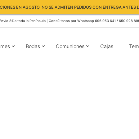
IONES EN AGOSTO. NO SE ADMITEN PEDIDOS CON ENTREGA ANTES D
Envío 8€ a toda la Península | Consúltanos por Whatsapp 696 953 641 / 650 928 89
umes
Bodas
Comuniones
Cajas
Tem