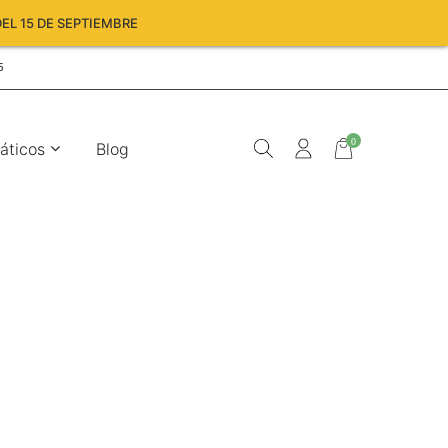
EL 15 DE SEPTIEMBRE
5
0
áticos
Blog
Carro
vacío