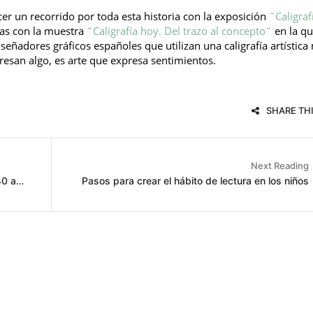
er un recorrido por toda esta historia con la exposición ¨
Caligraf
ías con la muestra ¨
Caligrafía hoy. Del trazo al concepto
¨ en la q
iseñadores gráficos españoles que utilizan una caligrafía artístic
resan algo, es arte que expresa sentimientos.
SHARE TH
Next Reading
El caballero de la mano en el pecho cumple 40 años
Pasos para crear el hábito de lectura en los niños