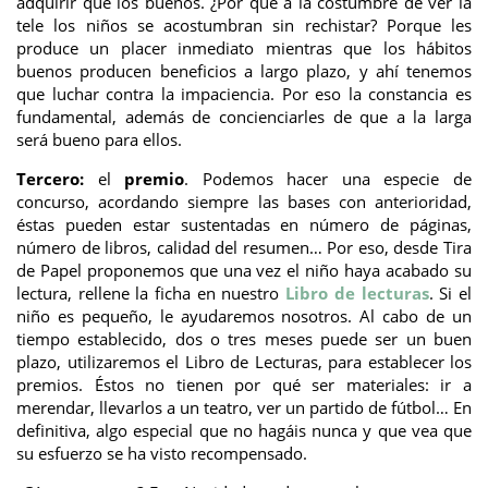
adquirir que los buenos. ¿Por qué a la costumbre de ver la
tele los niños se acostumbran sin rechistar? Porque les
produce un placer inmediato mientras que los hábitos
buenos producen beneficios a largo plazo, y ahí tenemos
que luchar contra la impaciencia. Por eso la constancia es
fundamental, además de concienciarles de que a la larga
será bueno para ellos.
Tercero:
el
premio
. Podemos hacer una especie de
concurso, acordando siempre las bases con anterioridad,
éstas pueden estar sustentadas en número de páginas,
número de libros, calidad del resumen… Por eso, desde Tira
de Papel proponemos que una vez el niño haya acabado su
lectura, rellene la ficha en nuestro
Libro de lecturas
. Si el
niño es pequeño, le ayudaremos nosotros. Al cabo de un
tiempo establecido, dos o tres meses puede ser un buen
plazo, utilizaremos el Libro de Lecturas, para establecer los
premios. Éstos no tienen por qué ser materiales: ir a
merendar, llevarlos a un teatro, ver un partido de fútbol… En
definitiva, algo especial que no hagáis nunca y que vea que
su esfuerzo se ha visto recompensado.