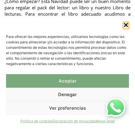
¿Cómo empezar? Esta Navidad puede ser un buen momento
para regalar el pack del lector: un libro y nuestro Libro de
lecturas. Para encontrar el libro adecuado acudimos a
nuestros amigos de Letras corsarias, de Salamanca, que nos
recomiendan la siguiente lista ordenada por
edades:
http://letrascorsarias.com/mejores-libros-2015/
Para ofrecer las mejores experiencias, utilizamos tecnologías como las
cookies para almacenar y/o acceder a la información del dispositivo. El
(dirígete a la sección infantil y juvenil).
consentimiento de estas tecnologías nos permitirá procesar datos como
el comportamiento de navegación o las identificaciones únicas en este
TAGS:
LECTURA
,
LEER
SHARE THIS POST
sitio. No consentir o retirar el consentimiento, puede afectar
negativamente a ciertas características y funciones.
Previous Reading
Next Reading
Aceptar
Denegar
Ver preferencias
Política de cookies
Declaración de privacidad
Aviso legal